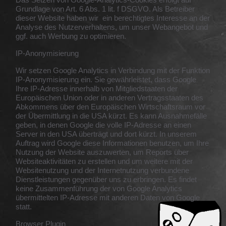
Grundlage von Art. 6 Abs. 1 lit. f DSGVO. Als Betreiber
dieser Website haben wir ein berechtigtes Interesse an der
Analyse des Nutzerverhaltens, um unser Webangebot und
ggf. auch Werbung zu optimieren.
IP-Anonymisierung
Wir setzen Google Analytics in Verbindung mit der Funktion
IP-Anonymisierung ein. Sie gewährleistet, dass Google
Ihre IP-Adresse innerhalb von Mitgliedstaaten der
Europäischen Union oder in anderen Vertragsstaaten des
Abkommens über den Europäischen Wirtschaftsraum vor
der Übermittlung in die USA kürzt. Es kann Ausnahmefälle
geben, in denen Google die volle IP-Adresse an einen
Server in den USA überträgt und dort kürzt. In unserem
Auftrag wird Google diese Informationen benutzen, um Ihre
Nutzung der Website auszuwerten, um Reports über
Websiteaktivitäten zu erstellen und um weitere mit der
Websitenutzung und der Internetnutzung verbundene
Dienstleistungen gegenüber uns zu erbringen. Es findet
keine Zusammenführung der von Google Analytics
übermittelten IP-Adresse mit anderen Daten von Google
statt.
Browser Plugin