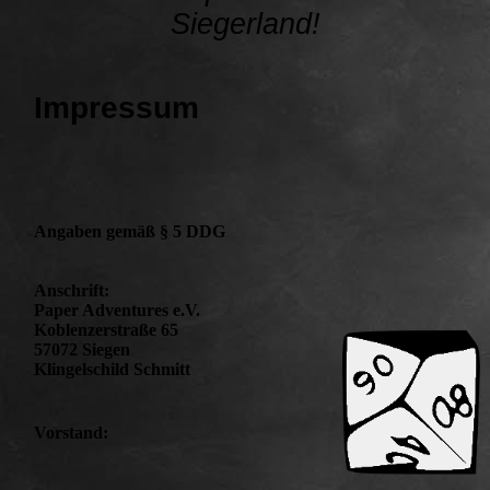
Siegerland!
Impressum
Angaben gemäß § 5 DDG
Anschrift:
Paper Adventures e.V.
Koblenzerstraße 65
57072 Siegen
Klingelschild Schmitt
Vorstand: