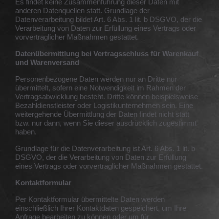
Es findet keine Zusammenführung dieser Daten mit
anderen Datenquellen statt. Grundlage der
Datenverarbeitung bildet Art. 6 Abs. 1 lit. b DSGVO, der die
Verarbeitung von Daten zur Erfüllung eines Vertrags oder
vorvertraglicher Maßnahmen gestattet.
Datenübermittlung bei Vertragsschluss für Warenkauf
und Warenversand
Personenbezogene Daten werden nur an Dritte nur
übermittelt, sofern eine Notwendigkeit im Rahmen der
Vertragsabwicklung besteht. Dritte können beispielsweise
Bezahldienstleister oder Logistikunternehmen sein. Eine
weitergehende Übermittlung der Daten findet nicht statt
bzw. nur dann, wenn Sie dieser ausdrücklich zugestimmt
haben.
Grundlage für die Datenverarbeitung ist Art. 6 Abs. 1 lit. b
DSGVO, der die Verarbeitung von Daten zur Erfüllung
eines Vertrags oder vorvertraglicher Maßnahmen gestattet.
Kontaktformular
Per Kontaktformular übermittelte Daten werden
einschließlich Ihrer Kontaktdaten gespeichert, um Ihre
Anfrage bearbeiten zu können oder um für