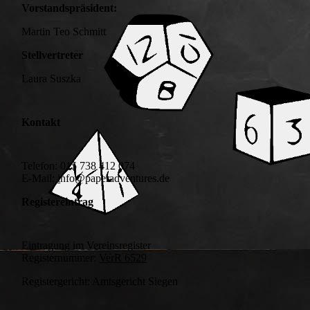
Vorstandspräsident:
Martin Teo Schmitt
Stellvertreter
Laura Suszka
Kontakt
Telefon: 015 738 412 074
E-Mail:
i
nfo@paperadventures.de
Registereintrag
Eintragung im Vereinsregister
Registernummer:
VerR 6529
Registergericht: Amtsgericht Siegen