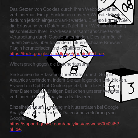
Das Setzen von Cookies durch Ihren Webbrowser ist
verhinderbar. Einige Funktionen unserer Website könnten
dadurch jedoch eingeschränkt werden. Ebenso können Sie
die Erfassung von Daten bezüglich Ihrer Website-Nutzung
einschließlich Ihrer IP-Adresse mitsamt anschließender
Verarbeitung durch Google unterbinden. Dies ist möglich,
indem Sie das über folgenden Link erreichbare Browser-
Plugin herunterladen und installieren:
https://tools.google.com/dlpage/gaoptout?hl=de
.
Widerspruch gegen die Datenerfassung
Sie können die Erfassung Ihrer Daten durch Google
Analytics verhindern, indem Sie auf folgenden Link klicken.
Es wird ein Opt-Out-Cookie gesetzt, der die Erfassung
Ihrer Daten bei zukünftigen Besuchen unserer Website
verhindert: Google Analytics deaktivieren.
Einzelheiten zum Umgang mit Nutzerdaten bei Google
Analytics finden Sie in der Datenschutzerklärung von
Google:
https://support.google.com/analytics/answer/6004245?
hl=de
.