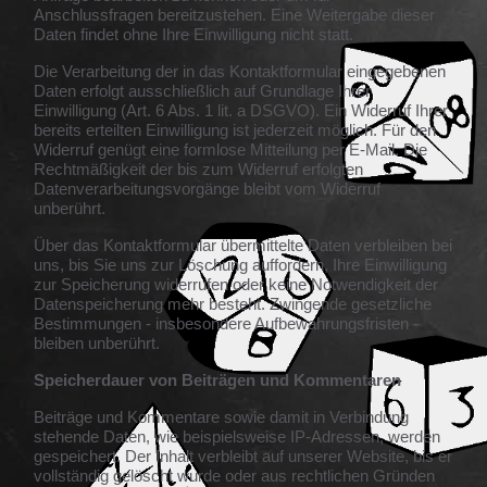
Anschlussfragen bereitzustehen. Eine Weitergabe dieser
Daten findet ohne Ihre Einwilligung nicht statt.
Die Verarbeitung der in das Kontaktformular eingegebenen
Daten erfolgt ausschließlich auf Grundlage Ihrer
Einwilligung (Art. 6 Abs. 1 lit. a DSGVO). Ein Widerruf Ihrer
bereits erteilten Einwilligung ist jederzeit möglich. Für den
Widerruf genügt eine formlose Mitteilung per E-Mail. Die
Rechtmäßigkeit der bis zum Widerruf erfolgten
Datenverarbeitungsvorgänge bleibt vom Widerruf
unberührt.
Über das Kontaktformular übermittelte Daten verbleiben bei
uns, bis Sie uns zur Löschung auffordern, Ihre Einwilligung
zur Speicherung widerrufen oder keine Notwendigkeit der
Datenspeicherung mehr besteht. Zwingende gesetzliche
Bestimmungen - insbesondere Aufbewahrungsfristen -
bleiben unberührt.
Speicherdauer von Beiträgen und Kommentaren
Beiträge und Kommentare sowie damit in Verbindung
stehende Daten, wie beispielsweise IP-Adressen, werden
gespeichert. Der Inhalt verbleibt auf unserer Website, bis er
vollständig gelöscht wurde oder aus rechtlichen Gründen