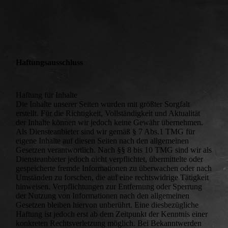
Haftungsausschluss
Haftung für Inhalte
Die Inhalte unserer Seiten wurden mit größter Sorgfalt
erstellt. Für die Richtigkeit, Vollständigkeit und Aktualität
der Inhalte können wir jedoch keine Gewähr übernehmen.
Als Diensteanbieter sind wir gemäß § 7 Abs.1 TMG für
eigene Inhalte auf diesen Seiten nach den allgemeinen
Gesetzen verantwortlich. Nach §§ 8 bis 10 TMG sind wir als
Diensteanbieter jedoch nicht verpflichtet, übermittelte oder
gespeicherte fremde Informationen zu überwachen oder nach
Umständen zu forschen, die auf eine rechtswidrige Tätigkeit
hinweisen. Verpflichtungen zur Entfernung oder Sperrung
der Nutzung von Informationen nach den allgemeinen
Gesetzen bleiben hiervon unberührt. Eine diesbezügliche
Haftung ist jedoch erst ab dem Zeitpunkt der Kenntnis einer
konkreten Rechtsverletzung möglich. Bei Bekanntwerden