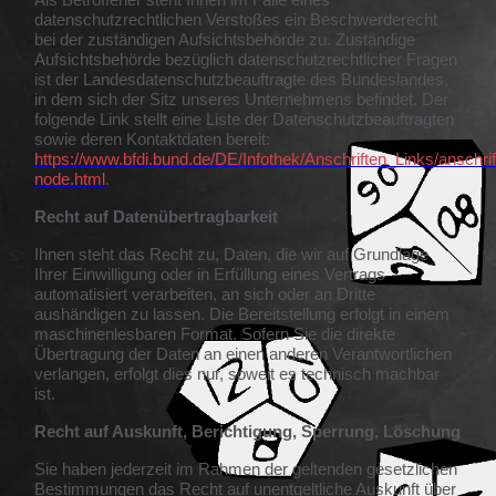
datenschutzrechtlichen Verstoßes ein Beschwerderecht
bei der zuständigen Aufsichtsbehörde zu. Zuständige
Aufsichtsbehörde bezüglich datenschutzrechtlicher Fragen
ist der Landesdatenschutzbeauftragte des Bundeslandes,
in dem sich der Sitz unseres Unternehmens befindet. Der
folgende Link stellt eine Liste der Datenschutzbeauftragten
sowie deren Kontaktdaten bereit:
https://www.bfdi.bund.de/DE/Infothek/Anschriften_Links/anschrif
node.html
.
Recht auf Datenübertragbarkeit
Ihnen steht das Recht zu, Daten, die wir auf Grundlage
Ihrer Einwilligung oder in Erfüllung eines Vertrags
automatisiert verarbeiten, an sich oder an Dritte
aushändigen zu lassen. Die Bereitstellung erfolgt in einem
maschinenlesbaren Format. Sofern Sie die direkte
Übertragung der Daten an einen anderen Verantwortlichen
verlangen, erfolgt dies nur, soweit es technisch machbar
ist.
Recht auf Auskunft, Berichtigung, Sperrung, Löschung
Sie haben jederzeit im Rahmen der geltenden gesetzlichen
Bestimmungen das Recht auf unentgeltliche Auskunft über