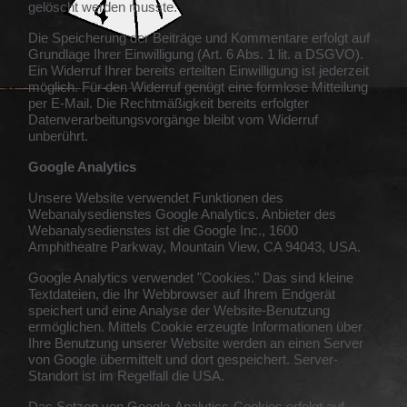
gelöscht werden musste.
Die Speicherung der Beiträge und Kommentare erfolgt auf
Grundlage Ihrer Einwilligung (Art. 6 Abs. 1 lit. a DSGVO).
Ein Widerruf Ihrer bereits erteilten Einwilligung ist jederzeit
möglich. Für den Widerruf genügt eine formlose Mitteilung
per E-Mail. Die Rechtmäßigkeit bereits erfolgter
Datenverarbeitungsvorgänge bleibt vom Widerruf
unberührt.
Google Analytics
Unsere Website verwendet Funktionen des
Webanalysedienstes Google Analytics. Anbieter des
Webanalysedienstes ist die Google Inc., 1600
Amphitheatre Parkway, Mountain View, CA 94043, USA.
Google Analytics verwendet "Cookies." Das sind kleine
Textdateien, die Ihr Webbrowser auf Ihrem Endgerät
speichert und eine Analyse der Website-Benutzung
ermöglichen. Mittels Cookie erzeugte Informationen über
Ihre Benutzung unserer Website werden an einen Server
von Google übermittelt und dort gespeichert. Server-
Standort ist im Regelfall die USA.
Das Setzen von Google-Analytics-Cookies erfolgt auf