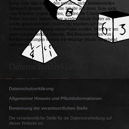
dieser Seite sind nur für den privaten, nicht kommerziellen
Gebrauch gestattet. Soweit die Inhalte auf dieser Seite nicht
vom Betreiber erstellt wurden, werden die Urheberrechte
Dritter beachtet. Insbesondere werden Inhalte Dritter als
solche gekennzeichnet. Sollten Sie trotzdem auf eine
Urheberrechtsverletzung aufmerksam werden, bitten wir um
einen entsprechenden Hinweis. Bei Bekanntwerden von
Rechtsverletzungen werden wir derartige Inhalte umgehend
entfernen.
Datenschutzerklärung
Datenschutzerklärung
Allgemeiner Hinweis und Pflichtinformationen
Benennung der verantwortlichen Stelle
Die verantwortliche Stelle für die Datenverarbeitung auf
dieser Website ist: