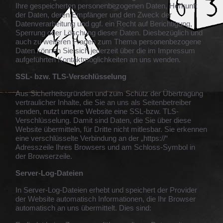
Ihre gespeicherten personenbezogenen Daten, Herkunft
der Daten, deren Empfänger und den Zweck der
Datenverarbeitung und ggf. ein Recht auf Berichtigung,
Sperrung oder Löschung dieser Daten. Diesbezüglich und
auch zu weiteren Fragen zum Thema personenbezogene
Daten können Sie sich jederzeit über die im Impressum
aufgeführten Kontaktmöglichkeiten an uns wenden.
SSL- bzw. TLS-Verschlüsselung
Aus Sicherheitsgründen und zum Schutz der Übertragung
vertraulicher Inhalte, die Sie an uns als Seitenbetreiber
senden, nutzt unsere Website eine SSL-bzw. TLS-
Verschlüsselung. Damit sind Daten, die Sie über diese
Website übermitteln, für Dritte nicht mitlesbar. Sie erkennen
eine verschlüsselte Verbindung an der „https://“
Adresszeile Ihres Browsers und am Schloss-Symbol in
der Browserzeile.
Server-Log-Dateien
In Server-Log-Dateien erhebt und speichert der Provider
der Website automatisch Informationen, die Ihr Browser
automatisch an uns übermittelt. Dies sind: