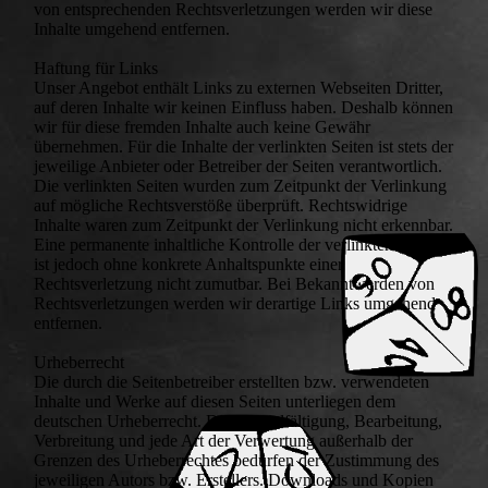
von entsprechenden Rechtsverletzungen werden wir diese
Inhalte umgehend entfernen.
Haftung für Links
Unser Angebot enthält Links zu externen Webseiten Dritter,
auf deren Inhalte wir keinen Einfluss haben. Deshalb können
wir für diese fremden Inhalte auch keine Gewähr
übernehmen. Für die Inhalte der verlinkten Seiten ist stets der
jeweilige Anbieter oder Betreiber der Seiten verantwortlich.
Die verlinkten Seiten wurden zum Zeitpunkt der Verlinkung
auf mögliche Rechtsverstöße überprüft. Rechtswidrige
Inhalte waren zum Zeitpunkt der Verlinkung nicht erkennbar.
Eine permanente inhaltliche Kontrolle der verlinkten Seiten
ist jedoch ohne konkrete Anhaltspunkte einer
Rechtsverletzung nicht zumutbar. Bei Bekanntwerden von
Rechtsverletzungen werden wir derartige Links umgehend
entfernen.
Urheberrecht
Die durch die Seitenbetreiber erstellten bzw. verwendeten
Inhalte und Werke auf diesen Seiten unterliegen dem
deutschen Urheberrecht. Die Vervielfältigung, Bearbeitung,
Verbreitung und jede Art der Verwertung außerhalb der
Grenzen des Urheberrechtes bedürfen der Zustimmung des
jeweiligen Autors bzw. Erstellers. Downloads und Kopien