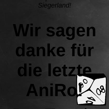
Siegerland!
Wir sagen
danke für
die letzte
AniRo!