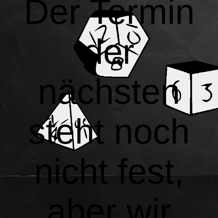
Der Termin
der
nächsten
steht noch
nicht fest,
aber wir